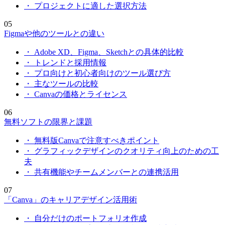
・ プロジェクトに適した選択方法
05
Figmaや他のツールとの違い
・ Adobe XD、Figma、Sketchとの具体的比較
・ トレンドと採用情報
・ プロ向けと初心者向けのツール選び方
・ 主なツールの比較
・ Canvaの価格とライセンス
06
無料ソフトの限界と課題
・ 無料版Canvaで注意すべきポイント
・ グラフィックデザインのクオリティ向上のための工
夫
・ 共有機能やチームメンバーとの連携活用
07
「Canva」のキャリアデザイン活用術
・ 自分だけのポートフォリオ作成