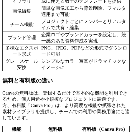
イブラリ
成に使える数千のテンプレートを提供
簡単な画像加工から背景削除、フィルタ
画像編集
適用まで可能
プロジェクトごとにメンバーとリアルタ
チーム機能
イムで共有・編集
企業ロゴやブランドカラーを設定し、統
ブランド管理
一感のある資料作成を実現
多様なエクスポ
PNG、JPEG、PDFなどの形式でダウンロ
ート形式
ード可能
グレースケール
シンプルなカラー写真がドラマチックな
変換
イメージに
無料と有料版の違い
Canvaの無料版は、登録するだけで基本的な機能を利用でき
るため、個人用途や小規模なプロジェクトに最適です。一
方、有料版「Canva Pro」は、より高度な機能や拡張された
素材ライブラリを提供し、チームでの利用や業務用途にも適
しています。
機能
無料版
有料版（Canva Pro）