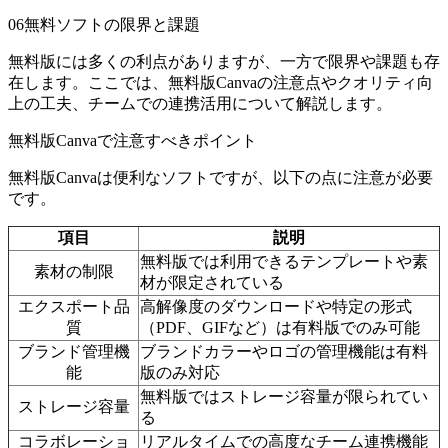
06
無料ソフトの限界と課題
無料版には多くの利点がありますが、一方で限界や課題も存
在します。ここでは、無料版Canvaの注意点やクオリティ向
上の工夫、チームでの連携活用について解説します。
無料版Canvaで注意すべきポイント
無料版Canvaは便利なソフトですが、以下の点に注意が必要
です。
項目
説明
無料版では利用できるテンプレートや素
素材の制限
材が限定されている
エクスポート品
高解像度のダウンロードや特定の形式
質
（PDF、GIFなど）は有料版でのみ可能
ブランド管理機
ブランドカラーやロゴの管理機能は有料
能
版のみ対応
無料版ではストレージ容量が限られてい
ストレージ容量
る
コラボレーショ
リアルタイムでの高度なチーム連携機能