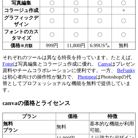
写真編集
〇
〇
〇
〇
コラージュ作成
〇
〇
〇
×
グラフィックデ
〇
〇
〇
〇
ザイン
フォントのカス
〇
〇
〇
〇
タマイズ
価格
999円
11,800円
6.99US㌦
無料
※月額
それぞれのツールは異なる特長を持っています。たとえば、
Fotor
は写真編集とコラージュ作成に優れ、
Canva
はプレゼン
資料やチームコラボレーションに便利です。一方、
BeFunky
は初心者向けの操作性が魅力で、
Photopea
はPhotoshopの代
替としてプロフェッショナルな機能を無料で提供していま
す。
canvaの価格とライセンス
プラン
価格
特徴
無料
基本的な機能が利用
無料
プラン
可能。
より強力なデザイン