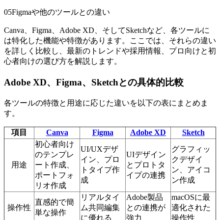
05
Figmaや他のツールとの違い
Canva、Figma、Adobe XD、そしてSketchなど、各ツールに
は特化した機能や特徴があります。ここでは、それらの違い
を詳しく比較し、最新のトレンドや採用情報、プロ向けと初
心者向けの選び方を解説します。
Adobe XD、Figma、Sketchとの具体的比較
各ツールの特徴と用途に応じた違いを以下の表にまとめま
す。
項目
Canva
Figma
Adobe XD
Sketch
初心者向け
UI/UXデザ
グラフィッ
のテンプレ
UIデザイン
イン、プロ
クデザイ
用途
ート作成、
とプロトタ
トタイプ作
ン、アイコ
ポートフォ
イプの連携
成
ン作成
リオ作成
リアルタイ
Adobe製品
macOSに最
直感的で簡
操作性
ム共同編集
との連携が
適化された
単な操作
に優れる
強力
操作性