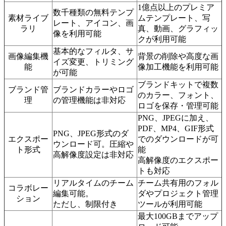
1億点以上のプレミア
数千種類の無料テンプ
素材ライブ
ムテンプレート、写
レート、アイコン、画
ラリ
真、動画、グラフィッ
像を利用可能
クが利用可能
基本的なフィルタ、サ
画像編集機
背景の削除や高度な画
イズ変更、トリミング
能
像加工機能を利用可能
が可能
ブランドキットで複数
ブランド管
ブランドカラーやロゴ
のカラー、フォント、
理
の管理機能は非対応
ロゴを保存・管理可能
PNG、JPEGに加え、
PDF、MP4、GIF形式
PNG、JPEG形式のダ
エクスポー
でのダウンロードが可
ウンロード可。圧縮や
ト形式
能
高解像度設定は非対応
高解像度のエクスポー
トも対応
リアルタイムのチーム
チーム共有用のフォル
コラボレー
編集可能。
ダやプロジェクト管理
ション
ただし、制限付き
ツールが利用可能
最大100GBまでアップ