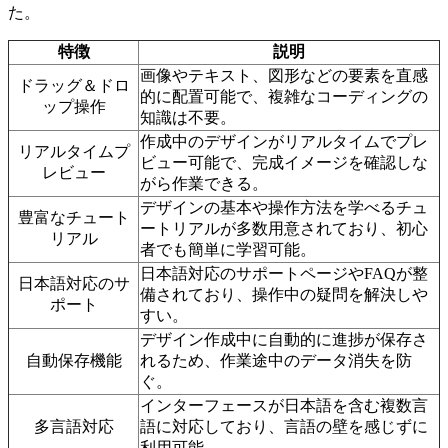
た。
特徴
説明
画像やテキスト、図形などの要素を直感
ドラッグ＆ドロ
的に配置可能で、複雑なコーディングの
ップ操作
知識は不要。
作成中のデザインがリアルタイムでプレ
リアルタイムプ
ビュー可能で、完成イメージを確認しな
レビュー
がら作業できる。
デザインの基本や操作方法を学べるチュ
豊富なチュート
ートリアルが多数用意されており、初心
リアル
者でも簡単に学習可能。
日本語対応のサポートページやFAQが整
日本語対応のサ
備されており、操作中の疑問を解決しや
ポート
すい。
デザイン作成中に自動的に進捗が保存さ
自動保存機能
れるため、作業途中のデータ消失を防
ぐ。
インターフェースが日本語を含む複数言
多言語対応
語に対応しており、言語の壁を感じずに
利用可能。