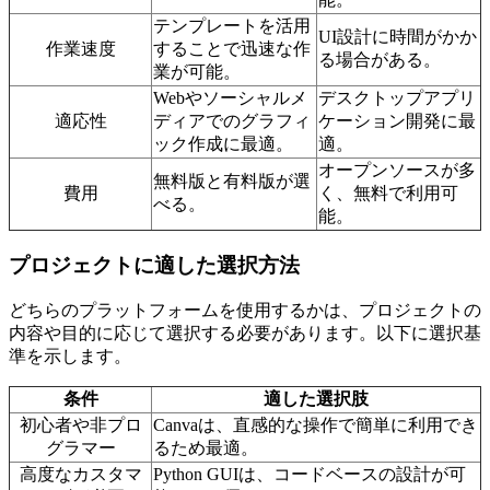
テンプレートを活用
UI設計に時間がかか
作業速度
することで迅速な作
る場合がある。
業が可能。
Webやソーシャルメ
デスクトップアプリ
適応性
ディアでのグラフィ
ケーション開発に最
ック作成に最適。
適。
オープンソースが多
無料版と有料版が選
費用
く、無料で利用可
べる。
能。
プロジェクトに適した選択方法
どちらのプラットフォームを使用するかは、プロジェクトの
内容や目的に応じて選択する必要があります。以下に選択基
準を示します。
条件
適した選択肢
初心者や非プロ
Canvaは、直感的な操作で簡単に利用でき
グラマー
るため最適。
高度なカスタマ
Python GUIは、コードベースの設計が可