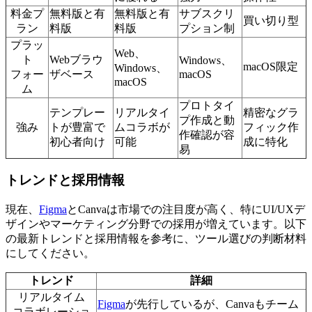
料金プ
無料版と有
無料版と有
サブスクリ
買い切り型
ラン
料版
料版
プション制
プラッ
Web、
ト
Webブラウ
Windows、
macOS限定
Windows、
フォー
ザベース
macOS
macOS
ム
プロトタイ
テンプレー
リアルタイ
精密なグラ
プ作成と動
強み
トが豊富で
ムコラボが
フィック作
作確認が容
初心者向け
可能
成に特化
易
トレンドと採用情報
現在、
Figma
とCanvaは市場での注目度が高く、特にUI/UXデ
ザインやマーケティング分野での採用が増えています。以下
の最新トレンドと採用情報を参考に、ツール選びの判断材料
にしてください。
トレンド
詳細
リアルタイム
Figma
が先行しているが、Canvaもチーム
コラボレーショ