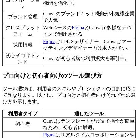
機能を強化中。
ン
Canvaのブランドキット機能が小規模企業
ブランド管理
で人気。
クロスプラット
Webベースの
Figma
とCanvaが多様なデバ
フォーム
イスで利用される。
Figma
はUI/UXデザイナー、Canvaはマー
採用情報
ケティングデザイナー向け求人が多い。
初心者向けトレ
Canvaが初心者層の利用拡大を牽引中。
ンド
プロ向けと初心者向けのツール選び方
ツール選びは、利用者のスキルやプロジェクトの目的に応じ
て異なります。以下に、プロ向けと初心者向けそれぞれの選
び方を示します。
利用者タイプ
適したツール
Canvaはテンプレートが豊富で操作が簡単
初心者
なため、初心者に最適。
Figma
はリアルタイムコラボレーションや