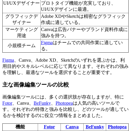
UI/UXデザイナー
プロトタイプ機能が充実しており、
UI/UXデザインに最適。
グラフィックデ
Adobe XDやSketchは精密なグラフィック
ザイナー
作成に適している。
マーケティング
Canvaは広告バナーやブランド資料作成に
用途
強みを持つ。
Figma
はチームでの共同作業に適してい
小規模チーム
る。
Figma
、Canva、Adobe XD、Sketchのいずれを選ぶかは、利
用目的やスキルレベルに応じて異なります。それぞれの強み
を理解し、最適なツールを選択することが重要です。
主な画像編集ツールの比較
画像編集ツールには、多くの選択肢が存在しますが、特に
Fotor
、Canva、
BeFunky
、
Photopea
は人気の高いツールで
す。それぞれの特徴と強みを比較し、どのツールが適してい
るかを検討するのに役立つ情報をまとめました。
機能
Fotor
Canva
BeFunky
Photopea