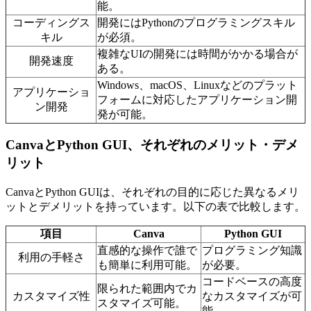
能。
コーディングス
開発にはPythonのプログラミングスキル
キル
が必須。
複雑なUIの開発には時間がかかる場合が
開発速度
ある。
Windows、macOS、Linuxなどのプラット
アプリケーショ
フォームに対応したアプリケーション開
ン開発
発が可能。
CanvaとPython GUI、それぞれのメリット・デメ
リット
CanvaとPython GUIは、それぞれの目的に応じた異なるメリ
ットとデメリットを持っています。以下の表で比較します。
項目
Canva
Python GUI
直感的な操作で誰で
プログラミング知識
利用の手軽さ
も簡単に利用可能。
が必要。
コードベースの高度
限られた範囲内でカ
カスタマイズ性
なカスタマイズが可
スタマイズ可能。
能。