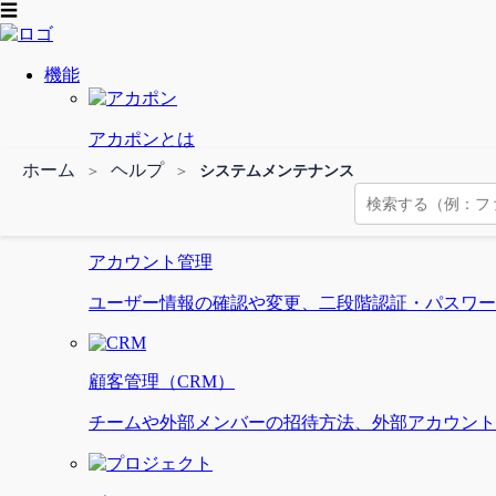
☰
機能
アカポンとは
ホーム
ヘルプ
＞
＞
システムメンテナンス
アカポンシステムの権限管理やセキュリティなど、
アカウント管理
ユーザー情報の確認や変更、二段階認証・パスワー
顧客管理（CRM）
チームや外部メンバーの招待方法、外部アカウント