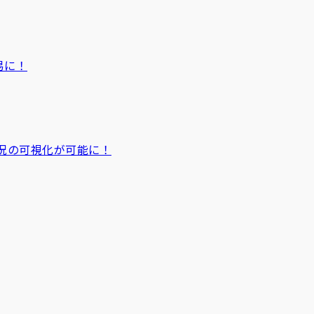
易に！
況の可視化が可能に！